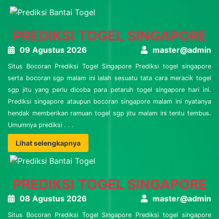
PREDIKSI TOGEL SINGAPORE
09 Agustus 2026
master@admin
Situs Bocoran Prediksi Togel Singapore Prediksi togel singapore
serta bocoran sgp malam ini ialah sesuatu tata cara meracik togel
sgp jitu yang perlu dicoba para petaruh togel singapore hari ini.
Prediksi singapore ataupun bocoran singapore malam ini nyatanya
hendak memberikan ramuan togel sgp jitu malam ini tentu tembus.
Umumnya prediksi . . .
Lihat selengkapnya
PREDIKSI TOGEL SINGAPORE
08 Agustus 2026
master@admin
Situs Bocoran Prediksi Togel Singapore Prediksi togel singapore