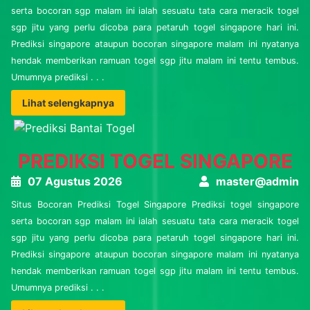
serta bocoran sgp malam ini ialah sesuatu tata cara meracik togel
sgp jitu yang perlu dicoba para petaruh togel singapore hari ini.
Prediksi singapore ataupun bocoran singapore malam ini nyatanya
hendak memberikan ramuan togel sgp jitu malam ini tentu tembus.
Umumnya prediksi . . .
Lihat selengkapnya
PREDIKSI TOGEL SINGAPORE
07 Agustus 2026
master@admin
Situs Bocoran Prediksi Togel Singapore Prediksi togel singapore
serta bocoran sgp malam ini ialah sesuatu tata cara meracik togel
sgp jitu yang perlu dicoba para petaruh togel singapore hari ini.
Prediksi singapore ataupun bocoran singapore malam ini nyatanya
hendak memberikan ramuan togel sgp jitu malam ini tentu tembus.
Umumnya prediksi . . .