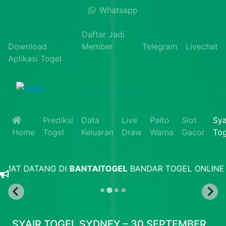
Whatsapp
Daftar Jadi
Download
Member
Telegram
Livechat
Aplikasi Togel
Prediksi
Data
Live
Paito
Slot
Sya
Home
Togel
Keluaran
Draw
Warna
Gacor
Tog
 DATANG DI
BANTAI
TOGEL
BANDAR TOGEL ONLINE DAN 
SYAIR TOGEL SYDNEY – 30 SEPTEMBER