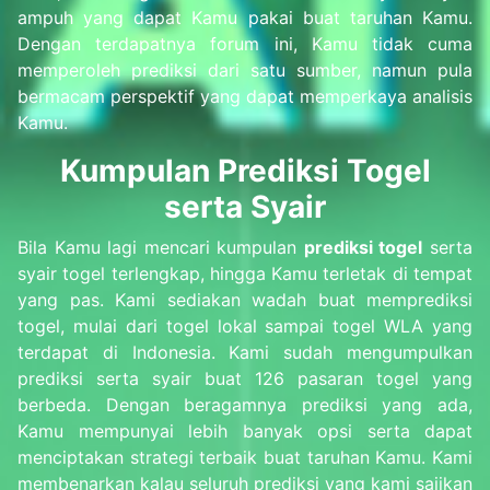
ampuh yang dapat Kamu pakai buat taruhan Kamu.
Dengan terdapatnya forum ini, Kamu tidak cuma
memperoleh prediksi dari satu sumber, namun pula
bermacam perspektif yang dapat memperkaya analisis
Kamu.
Kumpulan Prediksi Togel
serta Syair
Bila Kamu lagi mencari kumpulan
prediksi togel
serta
syair togel terlengkap, hingga Kamu terletak di tempat
yang pas. Kami sediakan wadah buat memprediksi
togel, mulai dari togel lokal sampai togel WLA yang
terdapat di Indonesia. Kami sudah mengumpulkan
prediksi serta syair buat 126 pasaran togel yang
berbeda. Dengan beragamnya prediksi yang ada,
Kamu mempunyai lebih banyak opsi serta dapat
menciptakan strategi terbaik buat taruhan Kamu. Kami
membenarkan kalau seluruh prediksi yang kami sajikan