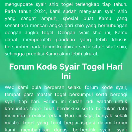
mengupdate syair shio togel terlengkap tiap tahun.
Pada tahun 2024, kami sudah menyusun syair shio
yang sangat ampuh, spesial buat Kamu yang
senantiasa mencari angka dari shio yang berhubungan
dengan angka togel. Dengan syair shio ini, Kamu
dapat memperoleh panduan yang lebih khusus
bersumber pada tahun kelahiran serta sifat- sifat shio,
sehingga prediksi Kamu akan lebih akurat.
Forum Kode Syair Togel Hari
Ini
Web kami pula berperan selaku forum kode syair,
tempat para master togel berkumpul serta berbagi
syair tiap hari. Forum ini sudah jadi wadah untuk
komunitas togel buat berdiskusi serta bertukar data
menimpa prediksi terkini. Hari ini saja, banyak sekali
master togel yang turut berpartisipasi dalam forum
kami, membagikan donasi berbentuk syair- syair