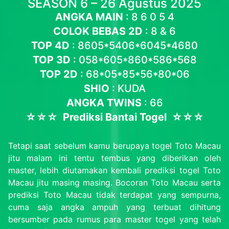
SEASON 6 – 26 Agustus 2025
ANGKA MAIN
:
8 6 0 5 4
COLOK BEBAS 2D
:
8 & 6
TOP 4D
:
8605*5406*6045*4680
TOP 3D
:
058*605*860*586*568
TOP 2D
:
68*05*85*56*80*06
SHIO
:
KUDA
ANGKA TWINS
:
66
☆☆☆
Prediksi Bantai Togel
☆☆☆
Tetapi saat sebelum kamu berupaya togel Toto Macau
jitu malam ini tentu tembus yang diberikan oleh
master, lebih diutamakan kembali prediksi togel Toto
Macau jitu masing masing. Bocoran Toto Macau serta
prediksi Toto Macau tidak terdapat yang sempurna,
cuma saja angka ampuh yang terbuat dihitung
bersumber pada rumus para master togel yang telah