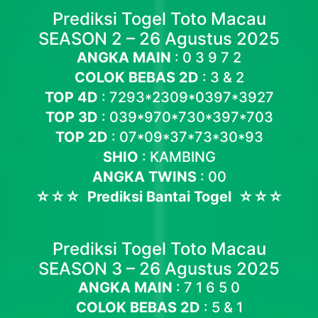
Prediksi Togel Toto Macau
SEASON 2 – 26 Agustus 2025
ANGKA MAIN
:
0 3 9 7 2
COLOK BEBAS 2D
:
3 & 2
TOP 4D
:
7293*2309*0397*3927
TOP 3D
:
039*970*730*397*703
TOP 2D
:
07*09*37*73*30*93
SHIO
:
KAMBING
ANGKA TWINS
:
00
☆☆☆
Prediksi Bantai Togel
☆☆☆
Prediksi Togel Toto Macau
SEASON 3 – 26 Agustus 2025
ANGKA MAIN
:
7 1 6 5 0
COLOK BEBAS 2D
:
5 & 1