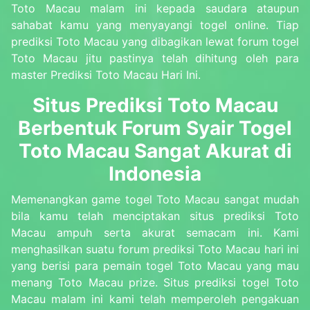
Toto Macau malam ini kepada saudara ataupun
sahabat kamu yang menyayangi togel online. Tiap
prediksi Toto Macau yang dibagikan lewat forum togel
Toto Macau jitu pastinya telah dihitung oleh para
master Prediksi Toto Macau Hari Ini.
Situs Prediksi Toto Macau
Berbentuk Forum Syair Togel
Toto Macau Sangat Akurat di
Indonesia
Memenangkan game togel Toto Macau sangat mudah
bila kamu telah menciptakan situs prediksi Toto
Macau ampuh serta akurat semacam ini. Kami
menghasilkan suatu forum prediksi Toto Macau hari ini
yang berisi para pemain togel Toto Macau yang mau
menang Toto Macau prize. Situs prediksi togel Toto
Macau malam ini kami telah memperoleh pengakuan