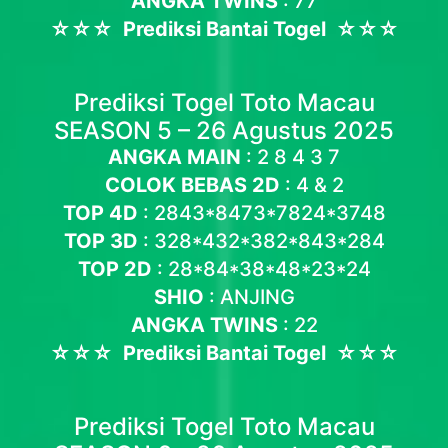
ANGKA TWINS
:
77
☆☆☆
Prediksi Bantai Togel
☆☆☆
Prediksi Togel Toto Macau
SEASON 5 – 26 Agustus 2025
ANGKA MAIN
:
2 8 4 3 7
COLOK BEBAS 2D
:
4 & 2
TOP 4D
:
2843*8473*7824*3748
TOP 3D
:
328*432*382*843*284
TOP 2D
:
28*84*38*48*23*24
SHIO
:
ANJING
ANGKA TWINS
:
22
☆☆☆
Prediksi Bantai Togel
☆☆☆
Prediksi Togel Toto Macau