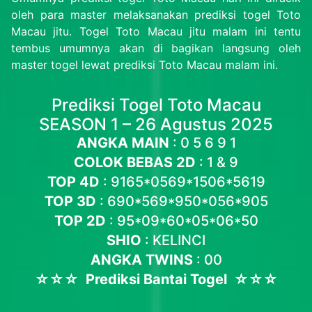
oleh para master melaksanakan prediksi togel Toto
Macau jitu. Togel Toto Macau jitu malam ini tentu
tembus umumnya akan di bagikan langsung oleh
master togel lewat prediksi Toto Macau malam ini.
Prediksi Togel Toto Macau
SEASON 1 – 26 Agustus 2025
ANGKA MAIN
:
0 5 6 9 1
COLOK BEBAS 2D
:
1 & 9
TOP 4D
:
9165*0569*1506*5619
TOP 3D
:
690*569*950*056*905
TOP 2D
:
95*09*60*05*06*50
SHIO
:
KELINCI
ANGKA TWINS
:
00
☆☆☆
Prediksi Bantai Togel
☆☆☆