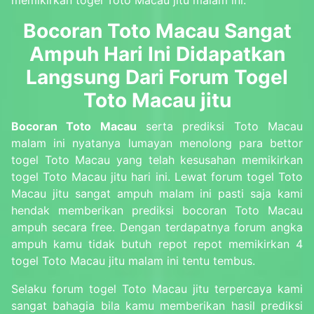
memikirkan togel Toto Macau jitu malam ini.
Bocoran Toto Macau Sangat
Ampuh Hari Ini Didapatkan
Langsung Dari Forum Togel
Toto Macau jitu
Bocoran Toto Macau
serta prediksi Toto Macau
malam ini nyatanya lumayan menolong para bettor
togel Toto Macau yang telah kesusahan memikirkan
togel Toto Macau jitu hari ini. Lewat forum togel Toto
Macau jitu sangat ampuh malam ini pasti saja kami
hendak memberikan prediksi bocoran Toto Macau
ampuh secara free. Dengan terdapatnya forum angka
ampuh kamu tidak butuh repot repot memikirkan 4
togel Toto Macau jitu malam ini tentu tembus.
Selaku forum togel Toto Macau jitu terpercaya kami
sangat bahagia bila kamu memberikan hasil prediksi