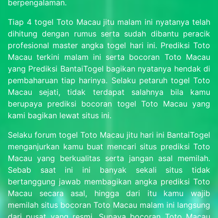
berpengalaman.
Tiap 4 togel Toto Macau jitu malam ini nyatanya telah
dihitung dengan rumus serta sudah dibantu peracik
profesional master angka togel hari ini. Prediksi Toto
Macau terkini malam ini serta bocoran Toto Macau
yang Prediksi BantaiTogel bagikan nyatanya hendak di
pembaharuan tiap harinya. Selaku petaruh togel Toto
Macau sejati, tidak terdapat salahnya bila kamu
berupaya prediksi bocoran togel Toto Macau yang
kami bagikan lewat situs ini.
Selaku forum togel Toto Macau jitu hari ini BantaiTogel
menganjurkan kamu buat mencari situs prediksi Toto
Macau yang berkualitas serta jangan asal memilah.
Sebab saat ini ini banyak sekali situs tidak
bertanggung jawab membagikan angka prediksi Toto
Macau secara asal, hingga dari itu kamu wajib
memilah situs bocoran Toto Macau malam ini langsung
dari pusat yang resmi. Supaya bocoran Toto Macau