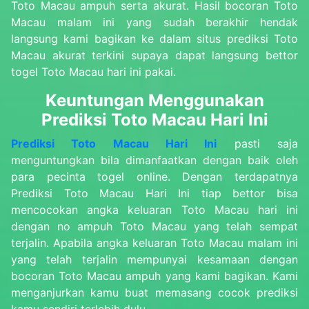
Toto Macau ampuh serta akurat. Hasil bocoran Toto
Macau malam ini yang sudah berakhir hendak
langsung kami bagikan ke dalam situs prediksi Toto
Macau akurat terkini supaya dapat langsung bettor
togel Toto Macau hari ini pakai.
Keuntungan Menggunakan
Prediksi Toto Macau Hari Ini
Prediksi Toto Macau Hari Ini
pasti saja
menguntungkan bila dimanfaatkan dengan baik oleh
para pecinta togel online. Dengan terdapatnya
Prediksi Toto Macau Hari Ini tiap bettor bisa
mencocokan angka keluaran Toto Macau hari ini
dengan no ampuh Toto Macau yang telah sempat
terjalin. Apabila angka keluaran Toto Macau malam ini
yang telah terjalin mempunyai kesamaan dengan
bocoran Toto Macau ampuh yang kami bagikan. Kami
menganjurkan kamu buat memasang cocok prediksi