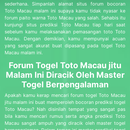
sederhana. Simpanlah alamat situs forum bocoran
Toto Macau malam ini supaya kamu tidak nyasar ke
forum paito warna Toto Macau yang salah. Sehabis itu
kunjungi situs prediksi Toto Macau tiap hari saat
sebelum kamu melaksanakan pemasangan toto Toto
Macau. Dengan demikian, kamu mempunyai acuan
yang sangat akurat buat dipasang pada togel Toto
Macau malam ini.
Forum Togel Toto Macau jitu
Malam Ini Diracik Oleh Master
Togel Berpengalaman
Apakah kamu kerap mencari forum togel Toto Macau
jitu malam ini buat memperoleh bocoran prediksi togel
Toto Macau? Nah disinilah tempat yang sangat pas
bila kamu mencari rumus serta angka prediksi Toto
Macau sangat ampuh yang diracik oleh master togel