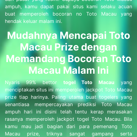
ampuh, kamu dapat pakai situs kami selaku acuan
buat memperoleh bocoran no Toto Macau yang
hendak keluar malam ini.
Mudahnya Mencapai Toto
Macau Prize dengan
Memandang Bocoran Toto
Macau Malam Ini
Nyaris 99% bettor
togel Toto Macau
yang
menciptakan situs ini memperoleh jackpot Toto Macau
prize tiap harinya. Paling utama buat togelers yang
senantiasa mempercayakan prediksi Toto Macau
ampuh hari ini disini telah tentu kerap merasakan
rasanya memperoleh jackpot togel Toto Macau. Bila
kamu mau jadi bagian dari para pemenang Toto
Macau prize, triknya sangat gampang serta