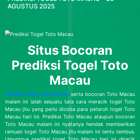
AGUSTUS 2025
Situs Bocoran
Prediksi Togel Toto
Macau
Prediksi togel Toto Macau
serta bocoran Toto Macau
malam ini ialah sesuatu tata cara meracik togel Toto
Macau jitu yang perlu dicoba para petaruh togel Toto
Macau hari ini. Prediksi Toto Macau ataupun bocoran
Toto Macau malam ini nyatanya hendak memberikan
ramuan togel Toto Macau jitu malam ini tentu tembus.
Umumnya prediksi togel Toto Macau hari ini diracik