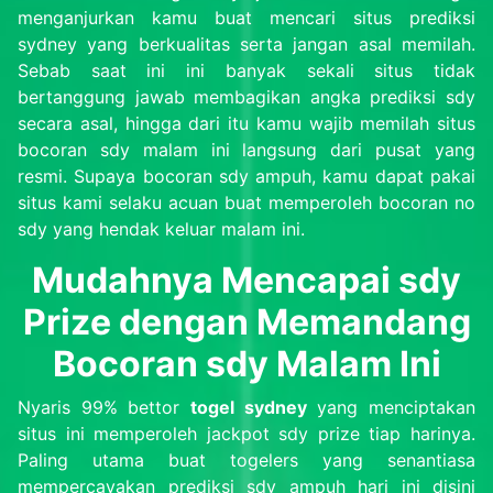
menganjurkan kamu buat mencari situs prediksi
sydney yang berkualitas serta jangan asal memilah.
Sebab saat ini ini banyak sekali situs tidak
bertanggung jawab membagikan angka prediksi sdy
secara asal, hingga dari itu kamu wajib memilah situs
bocoran sdy malam ini langsung dari pusat yang
resmi. Supaya bocoran sdy ampuh, kamu dapat pakai
situs kami selaku acuan buat memperoleh bocoran no
sdy yang hendak keluar malam ini.
Mudahnya Mencapai sdy
Prize dengan Memandang
Bocoran sdy Malam Ini
Nyaris 99% bettor
togel sydney
yang menciptakan
situs ini memperoleh jackpot sdy prize tiap harinya.
Paling utama buat togelers yang senantiasa
mempercayakan prediksi sdy ampuh hari ini disini