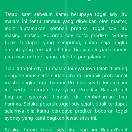
Tetapi saat sebelum kamu berupaya togel sdy jitu
malam ini tentu tembus yang diberikan oleh master,
lebih diutamakan kembali prediksi togel sdy jitu
masing masing. Bocoran sdy serta prediksi sydney
tidak terdapat yang sempurna, cuma saja angka
ampuh yang terbuat dihitung bersumber pada rumus
para master togel yang telah berpengalaman.
Tiap 4 togel sdy jitu malam ini nyatanya telah dihitung
dengan rumus serta sudah dibantu peracik profesional
master angka togel hari ini. Prediksi sdy terkini malam
ini serta bocoran sdy yang Prediksi BantaiTogel
bagikan nyatanya hendak di pembaharuan tiap
harinya. Selaku petaruh togel sdy sejati, tidak terdapat
salahnya bila kamu berupaya prediksi bocoran togel
sydney yang kami bagikan lewat situs ini.
Selaku forum togel sdy jitu hari ini BantaiTogel