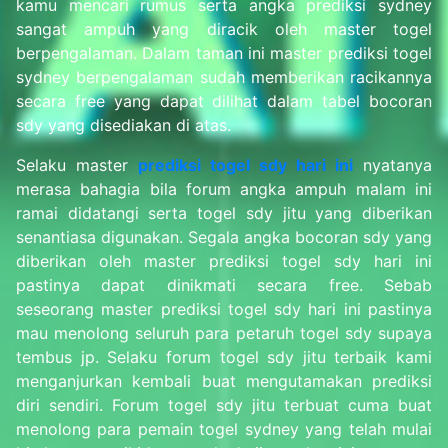
kamu mencari rumus serta angka prediksi sydney
sangat ampuh yang diracik oleh master togel
berpengalaman. Dalam taman ini master prediksi togel
sydney berpengalaman sudah memberikan racikannya
secara free yang dapat dilihat dalam tabel bocoran
sdy yang disediakan di atas.
Selaku master
prediksi togel sdy hari ini
nyatanya
merasa bahagia bila forum angka ampuh malam ini
ramai didatangi serta togel sdy jitu yang diberikan
senantiasa digunakan. Segala angka bocoran sdy yang
diberikan oleh master prediksi togel sdy hari ini
pastinya dapat dinikmati secara free. Sebab
seseorang master prediksi togel sdy hari ini pastinya
mau menolong seluruh para petaruh togel sdy supaya
tembus jp. Selaku forum togel sdy jitu terbaik kami
menganjurkan kembali buat mengutamakan prediksi
diri sendiri. Forum togel sdy jitu terbuat cuma buat
menolong para pemain togel sydney yang telah mulai