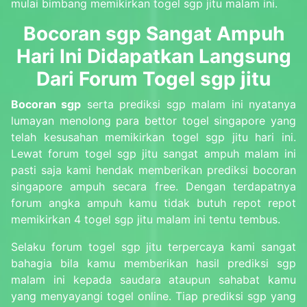
mulai bimbang memikirkan togel sgp jitu malam ini.
Bocoran sgp Sangat Ampuh
Hari Ini Didapatkan Langsung
Dari Forum Togel sgp jitu
Bocoran sgp
serta prediksi sgp malam ini nyatanya
lumayan menolong para bettor togel singapore yang
telah kesusahan memikirkan togel sgp jitu hari ini.
Lewat forum togel sgp jitu sangat ampuh malam ini
pasti saja kami hendak memberikan prediksi bocoran
singapore ampuh secara free. Dengan terdapatnya
forum angka ampuh kamu tidak butuh repot repot
memikirkan 4 togel sgp jitu malam ini tentu tembus.
Selaku forum togel sgp jitu terpercaya kami sangat
bahagia bila kamu memberikan hasil prediksi sgp
malam ini kepada saudara ataupun sahabat kamu
yang menyayangi togel online. Tiap prediksi sgp yang