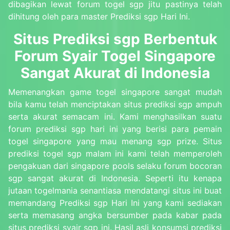
dibagikan lewat forum togel sgp jitu pastinya telah
dihitung oleh para master Prediksi sgp Hari Ini.
Situs Prediksi sgp Berbentuk
Forum Syair Togel Singapore
Sangat Akurat di Indonesia
Memenangkan game togel singapore sangat mudah
bila kamu telah menciptakan situs prediksi sgp ampuh
serta akurat semacam ini. Kami menghasilkan suatu
forum prediksi sgp hari ini yang berisi para pemain
togel singapore yang mau menang sgp prize. Situs
prediksi togel sgp malam ini kami telah memperoleh
pengakuan dari singapore pools selaku forum bocoran
sgp sangat akurat di Indonesia. Seperti itu kenapa
jutaan togelmania senantiasa mendatangi situs ini buat
memandang Prediksi sgp Hari Ini yang kami sediakan
serta memasang angka bersumber pada kabar pada
situs prediksi syair sgp ini. Hasil asli konsumsi prediksi