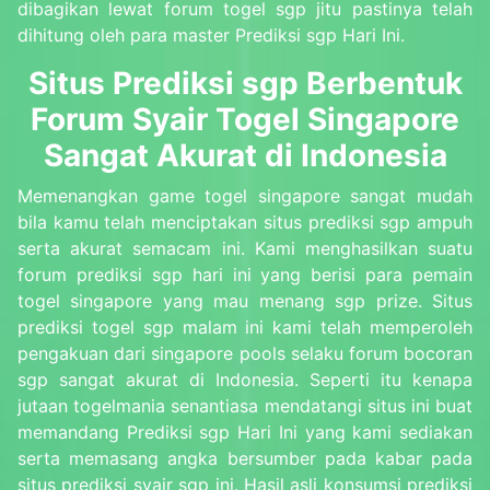
dibagikan lewat forum togel sgp jitu pastinya telah
dihitung oleh para master Prediksi sgp Hari Ini.
Situs Prediksi sgp Berbentuk
Forum Syair Togel Singapore
Sangat Akurat di Indonesia
Memenangkan game togel singapore sangat mudah
bila kamu telah menciptakan situs prediksi sgp ampuh
serta akurat semacam ini. Kami menghasilkan suatu
forum prediksi sgp hari ini yang berisi para pemain
togel singapore yang mau menang sgp prize. Situs
prediksi togel sgp malam ini kami telah memperoleh
pengakuan dari singapore pools selaku forum bocoran
sgp sangat akurat di Indonesia. Seperti itu kenapa
jutaan togelmania senantiasa mendatangi situs ini buat
memandang Prediksi sgp Hari Ini yang kami sediakan
serta memasang angka bersumber pada kabar pada
situs prediksi syair sgp ini. Hasil asli konsumsi prediksi