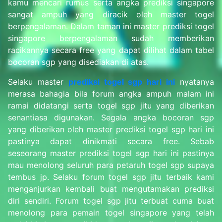
kamu mencari rumus serta angka prediksi singapore
sangat ampuh yang diracik oleh master togel
berpengalaman. Dalam taman ini master prediksi togel
singapore berpengalaman sudah memberikan
racikannya secara free yang dapat dilihat dalam tabel
bocoran sgp yang disediakan di atas.
Selaku master
prediksi togel sgp hari ini
nyatanya
merasa bahagia bila forum angka ampuh malam ini
ramai didatangi serta togel sgp jitu yang diberikan
senantiasa digunakan. Segala angka bocoran sgp
yang diberikan oleh master prediksi togel sgp hari ini
pastinya dapat dinikmati secara free. Sebab
seseorang master prediksi togel sgp hari ini pastinya
mau menolong seluruh para petaruh togel sgp supaya
tembus jp. Selaku forum togel sgp jitu terbaik kami
menganjurkan kembali buat mengutamakan prediksi
diri sendiri. Forum togel sgp jitu terbuat cuma buat
menolong para pemain togel singapore yang telah