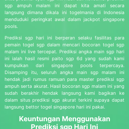
sgp ampuh malam ini dapat kita amati secara
langsung dimana dikala ini togelmania di Indonesia
menduduki peringkat awal dalam jackpot singapore
pools.
Prediksi sgp hari ini berperan selaku fasilitas para
pemain togel sgp dalam mencari bocoran togel sgp
malam ini live tercepat. Prediksi angka main sgp hari
ini ialah hasil resmi paito sgp 6d yang sudah kami
kumpulkan dari singapore pools terpercaya.
Disamping itu, seluruh angka main sgp malam ini
hendak jadi rumus ramuan para master prediksi sgp
ampuh serta akurat. Hasil bocoran sgp malam ini yang
sudah berakhir hendak langsung kami bagikan ke
dalam situs prediksi sgp akurat terkini supaya dapat
langsung bettor togel singapore hari ini pakai.
Keuntungan Menggunakan
Prediksi sgp Hari Ini