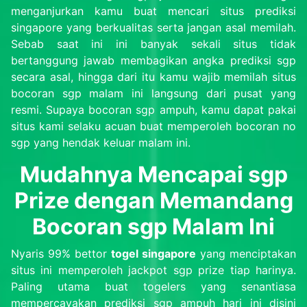
menganjurkan kamu buat mencari situs prediksi
singapore yang berkualitas serta jangan asal memilah.
Sebab saat ini ini banyak sekali situs tidak
bertanggung jawab membagikan angka prediksi sgp
secara asal, hingga dari itu kamu wajib memilah situs
bocoran sgp malam ini langsung dari pusat yang
resmi. Supaya bocoran sgp ampuh, kamu dapat pakai
situs kami selaku acuan buat memperoleh bocoran no
sgp yang hendak keluar malam ini.
Mudahnya Mencapai sgp
Prize dengan Memandang
Bocoran sgp Malam Ini
Nyaris 99% bettor
togel singapore
yang menciptakan
situs ini memperoleh jackpot sgp prize tiap harinya.
Paling utama buat togelers yang senantiasa
mempercayakan prediksi sgp ampuh hari ini disini