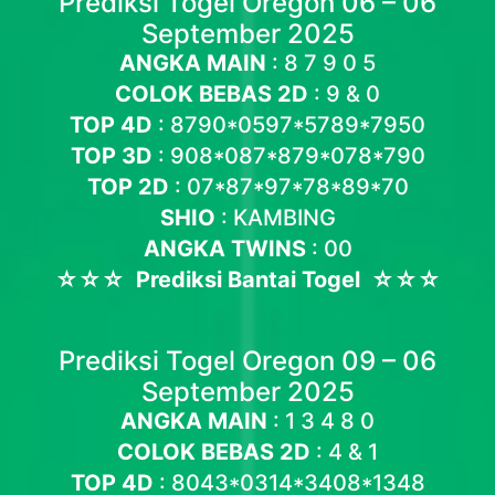
Prediksi Togel Oregon 06 – 06
September 2025
ANGKA MAIN
:
8 7 9 0 5
COLOK BEBAS 2D
:
9 & 0
TOP 4D
:
8790*0597*5789*7950
TOP 3D
:
908*087*879*078*790
TOP 2D
:
07*87*97*78*89*70
SHIO
:
KAMBING
ANGKA TWINS
:
00
☆☆☆
Prediksi Bantai Togel
☆☆☆
Prediksi Togel Oregon 09 – 06
September 2025
ANGKA MAIN
:
1 3 4 8 0
COLOK BEBAS 2D
:
4 & 1
TOP 4D
:
8043*0314*3408*1348