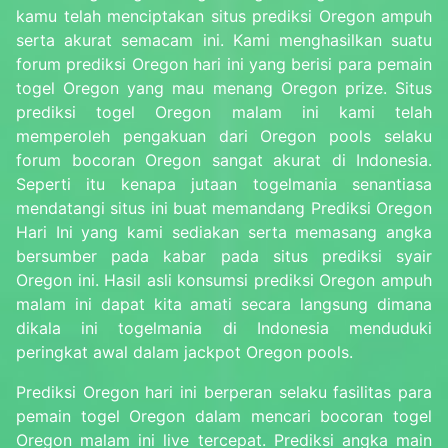
kamu telah menciptakan situs prediksi Oregon ampuh
serta akurat semacam ini. Kami menghasilkan suatu
forum prediksi Oregon hari ini yang berisi para pemain
togel Oregon yang mau menang Oregon prize. Situs
prediksi togel Oregon malam ini kami telah
memperoleh pengakuan dari Oregon pools selaku
forum bocoran Oregon sangat akurat di Indonesia.
Seperti itu kenapa jutaan togelmania senantiasa
mendatangi situs ini buat memandang Prediksi Oregon
Hari Ini yang kami sediakan serta memasang angka
bersumber pada kabar pada situs prediksi syair
Oregon ini. Hasil asli konsumsi prediksi Oregon ampuh
malam ini dapat kita amati secara langsung dimana
dikala ini togelmania di Indonesia menduduki
peringkat awal dalam jackpot Oregon pools.
Prediksi Oregon hari ini berperan selaku fasilitas para
pemain togel Oregon dalam mencari bocoran togel
Oregon malam ini live tercepat. Prediksi angka main