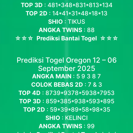
TOP 3D
:
481*348*831*813*134
TOP 2D
:
14*41*31*48*18*13
SHIO
:
TIKUS
ANGKA TWINS
:
88
☆☆☆
Prediksi Bantai Togel
☆☆☆
Prediksi Togel Oregon 12 – 06
September 2025
ANGKA MAIN
:
5 9 3 8 7
COLOK BEBAS 2D
:
7 & 3
TOP 4D
:
8739*9378*5938*7953
TOP 3D
:
859*385*938*593*895
TOP 2D
:
59*39*89*58*98*35
SHIO
:
KELINCI
ANGKA TWINS
:
99