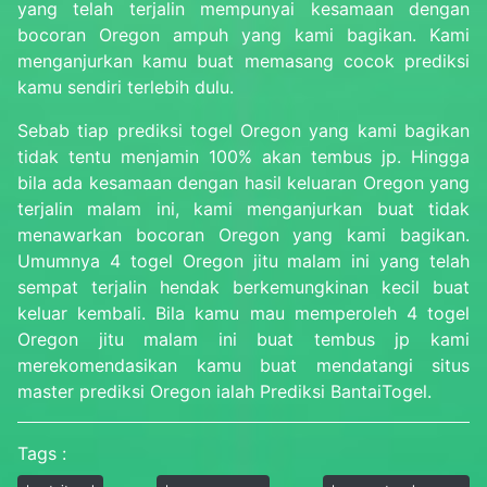
yang telah terjalin mempunyai kesamaan dengan
bocoran Oregon ampuh yang kami bagikan. Kami
menganjurkan kamu buat memasang cocok prediksi
kamu sendiri terlebih dulu.
Sebab tiap prediksi togel Oregon yang kami bagikan
tidak tentu menjamin 100% akan tembus jp. Hingga
bila ada kesamaan dengan hasil keluaran Oregon yang
terjalin malam ini, kami menganjurkan buat tidak
menawarkan bocoran Oregon yang kami bagikan.
Umumnya 4 togel Oregon jitu malam ini yang telah
sempat terjalin hendak berkemungkinan kecil buat
keluar kembali. Bila kamu mau memperoleh 4 togel
Oregon jitu malam ini buat tembus jp kami
merekomendasikan kamu buat mendatangi situs
master prediksi Oregon ialah Prediksi BantaiTogel.
Tags :