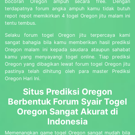
bocoran Oregon ampuh secara free. Dengan
terdapatnya forum angka ampuh kamu tidak butuh
repot repot memikirkan 4 togel Oregon jitu malam ini
tentu tembus.
Selaku forum togel Oregon jitu terpercaya kami
sangat bahagia bila kamu memberikan hasil prediksi
Oregon malam ini kepada saudara ataupun sahabat
kamu yang menyayangi togel online. Tiap prediksi
Oregon yang dibagikan lewat forum togel Oregon jitu
pastinya telah dihitung oleh para master Prediksi
Oregon Hari Ini.
Situs Prediksi Oregon
Berbentuk Forum Syair Togel
Oregon Sangat Akurat di
Indonesia
Memenangkan game togel Oregon sangat mudah bila