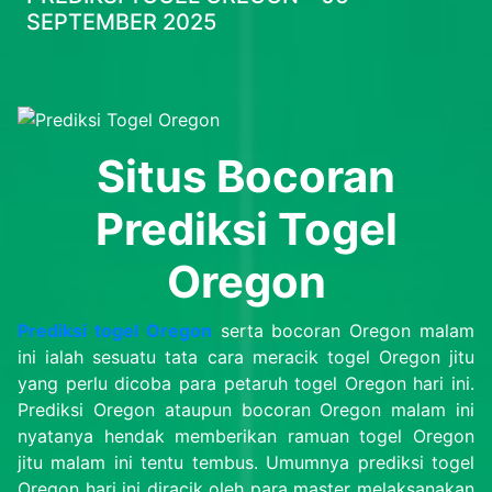
SEPTEMBER 2025
Situs Bocoran
Prediksi Togel
Oregon
Prediksi togel Oregon
serta bocoran Oregon malam
ini ialah sesuatu tata cara meracik togel Oregon jitu
yang perlu dicoba para petaruh togel Oregon hari ini.
Prediksi Oregon ataupun bocoran Oregon malam ini
nyatanya hendak memberikan ramuan togel Oregon
jitu malam ini tentu tembus. Umumnya prediksi togel
Oregon hari ini diracik oleh para master melaksanakan