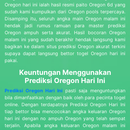
Oregon hari ini ialah hasil resmi paito Oregon 6d yang
sudah kami kumpulkan dari Oregon pools terpercaya.
Disamping itu, seluruh angka main Oregon malam ini
hendak jadi rumus ramuan para master prediksi
Oregon ampuh serta akurat. Hasil bocoran Oregon
malam ini yang sudah berakhir hendak langsung kami
bagikan ke dalam situs prediksi Oregon akurat terkini
supaya dapat langsung bettor togel Oregon hari ini
pakai.
Keuntungan Menggunakan
Prediksi Oregon Hari Ini
Prediksi Oregon Hari Ini
pasti saja menguntungkan
bila dimanfaatkan dengan baik oleh para pecinta togel
online. Dengan terdapatnya Prediksi Oregon Hari Ini
tiap bettor bisa mencocokan angka keluaran Oregon
hari ini dengan no ampuh Oregon yang telah sempat
terjalin. Apabila angka keluaran Oregon malam ini