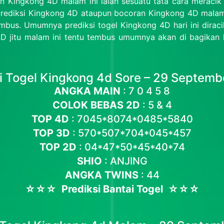
n Kingkong 4D malam ini ialah sesuatu tata cara meracik 
. Prediksi Kingkong 4D ataupun bocoran Kingkong 4D mal
embus. Umumnya prediksi togel Kingkong 4D hari ini dirac
4D jitu malam ini tentu tembus umumnya akan di bagikan l
i Togel Kingkong 4d Sore – 29 Septem
ANGKA MAIN
:
7 0 4 5 8
COLOK BEBAS 2D
:
5 & 4
TOP 4D
:
7045*8074*0485*5840
TOP 3D
:
570*507*704*045*457
TOP 2D
:
04*47*50*45*40*74
SHIO
:
ANJING
ANGKA TWINS
:
44
☆☆☆
Prediksi Bantai Togel
☆☆☆