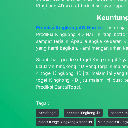
Kingkong 4D akurat terkini supaya dapat l
Keuntung
Prediksi Kingkong 4D Hari Ini
pasti saja
Prediksi Kingkong 4D Hari Ini tiap bet
sempat terjalin. Apabila angka keluaran
yang kami bagikan. Kami menganjurkan ka
Sebab tiap prediksi togel Kingkong 4D y
keluaran Kingkong 4D yang terjalin mal
4 togel Kingkong 4D jitu malam ini yang 
togel Kingkong 4D jitu malam ini buat 
Prediksi BantaiTogel.
Tags :
bantaitogel
bocoran kingkong 4d
bocoran to
prediksi togel kingkong 4d hari ini
situs prediksi kin