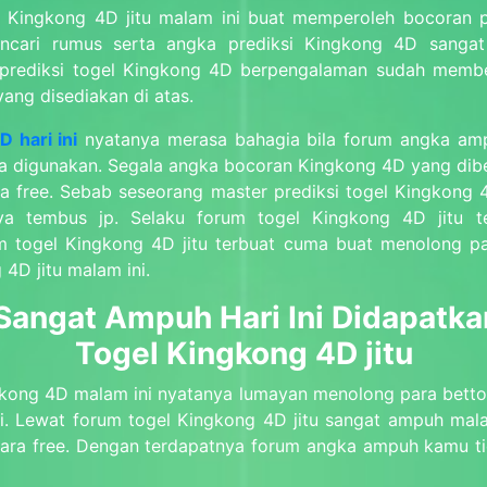
Kingkong 4D jitu malam ini buat memperoleh bocoran pr
cari rumus serta angka prediksi Kingkong 4D sangat
prediksi togel Kingkong 4D berpengalaman sudah membe
ang disediakan di atas.
 hari ini
nyatanya merasa bahagia bila forum angka ampu
sa digunakan. Segala angka bocoran Kingkong 4D yang dibe
ara free. Sebab seseorang master prediksi togel Kingkong 
a tembus jp. Selaku forum togel Kingkong 4D jitu t
rum togel Kingkong 4D jitu terbuat cuma buat menolong p
4D jitu malam ini.
Sangat Ampuh Hari Ini Didapatka
Togel Kingkong 4D jitu
gkong 4D malam ini nyatanya lumayan menolong para betto
ini. Lewat forum togel Kingkong 4D jitu sangat ampuh mal
ara free. Dengan terdapatnya forum angka ampuh kamu tid