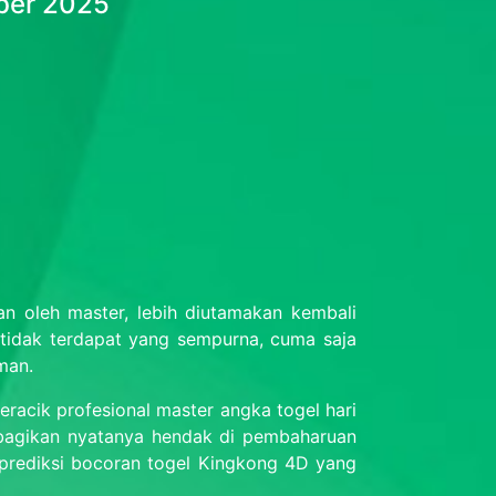
ber 2025
n oleh master, lebih diutamakan kembali
 tidak terdapat yang sempurna, cuma saja
man.
eracik profesional master angka togel hari
l bagikan nyatanya hendak di pembaharuan
a prediksi bocoran togel Kingkong 4D yang