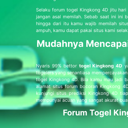
Selaku forum togel Kingkong 4D jitu hari
jangan asal memilah. Sebab saat ini ini
hingga dari itu kamu wajib memilah sit
ampuh, kamu dapat pakai situs kami sela
Mudahnya Mencapai
Nyaris 99% bettor
togel Kingkong 4D
ya
togelers yang senantiasa mempercayakan p
togel Kingkong 4D. Bila kamu mau jadi 
alamat situs forum bocoran Kingkong 4D
kunjungi situs prediksi Kingkong 4D t
mempunyai acuan yang sangat akurat buat
Forum Togel King