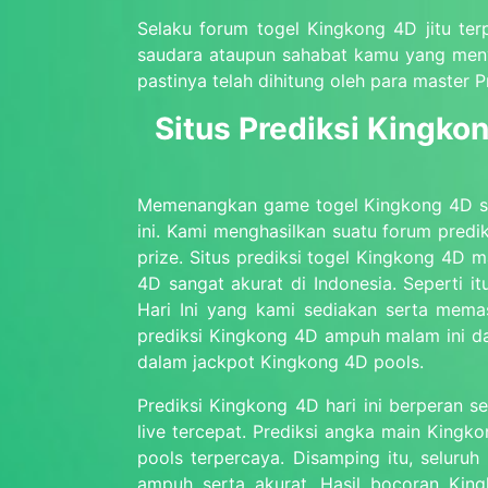
Selaku forum togel Kingkong 4D jitu te
saudara ataupun sahabat kamu yang menya
pastinya telah dihitung oleh para master P
Situs Prediksi Kingko
Memenangkan game togel Kingkong 4D san
ini. Kami menghasilkan suatu forum pred
prize. Situs prediksi togel Kingkong 4D
4D sangat akurat di Indonesia. Seperti 
Hari Ini yang kami sediakan serta mema
prediksi Kingkong 4D ampuh malam ini dap
dalam jackpot Kingkong 4D pools.
Prediksi Kingkong 4D hari ini berperan 
live tercepat. Prediksi angka main Kingk
pools terpercaya. Disamping itu, selur
ampuh serta akurat. Hasil bocoran Kin