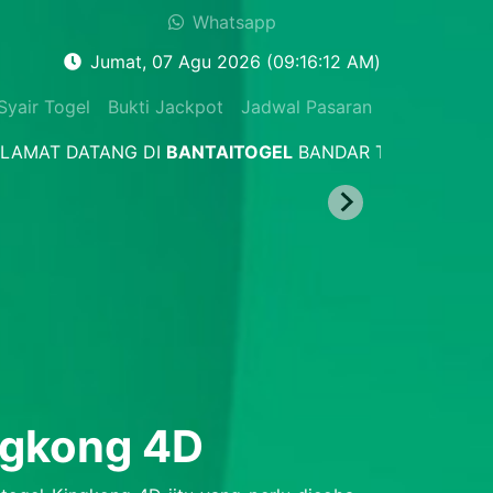
Whatsapp
Jumat, 07 Agu 2026 (
09:16:12 AM
)
Syair Togel
Bukti Jackpot
Jadwal Pasaran
ATANG DI
BANTAI
TOGEL
BANDAR TOGEL ONLINE DAN SI
ingkong 4D