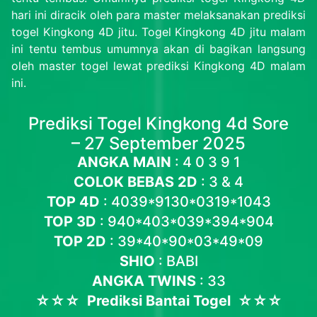
hari ini diracik oleh para master melaksanakan prediksi
togel Kingkong 4D jitu. Togel Kingkong 4D jitu malam
ini tentu tembus umumnya akan di bagikan langsung
oleh master togel lewat prediksi Kingkong 4D malam
ini.
Prediksi Togel Kingkong 4d Sore
– 27 September 2025
ANGKA MAIN
:
4 0 3 9 1
COLOK BEBAS 2D
:
3 & 4
TOP 4D
:
4039*9130*0319*1043
TOP 3D
:
940*403*039*394*904
TOP 2D
:
39*40*90*03*49*09
SHIO
:
BABI
ANGKA TWINS
:
33
☆☆☆
Prediksi Bantai Togel
☆☆☆