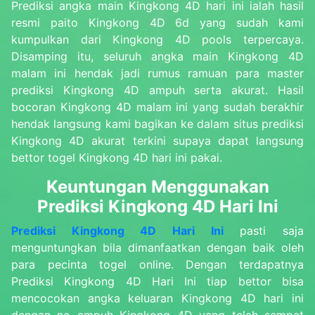
Prediksi angka main Kingkong 4D hari ini ialah hasil
resmi paito Kingkong 4D 6d yang sudah kami
kumpulkan dari Kingkong 4D pools terpercaya.
Disamping itu, seluruh angka main Kingkong 4D
malam ini hendak jadi rumus ramuan para master
prediksi Kingkong 4D ampuh serta akurat. Hasil
bocoran Kingkong 4D malam ini yang sudah berakhir
hendak langsung kami bagikan ke dalam situs prediksi
Kingkong 4D akurat terkini supaya dapat langsung
bettor togel Kingkong 4D hari ini pakai.
Keuntungan Menggunakan
Prediksi Kingkong 4D Hari Ini
Prediksi Kingkong 4D Hari Ini
pasti saja
menguntungkan bila dimanfaatkan dengan baik oleh
para pecinta togel online. Dengan terdapatnya
Prediksi Kingkong 4D Hari Ini tiap bettor bisa
mencocokan angka keluaran Kingkong 4D hari ini