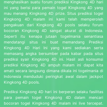
menghasilkan suatu forum prediksi Kingkong 4D hari
ini yang berisi para pemain togel Kingkong 4D yang
mau menang Kingkong 4D prize. Situs prediksi togel
Kingkong 4D malam ini kami telah memperoleh
pengakuan dari Kingkong 4D pools selaku forum
bocoran Kingkong 4D sangat akurat di Indonesia.
Seperti itu kenapa jutaan togelmania senantiasa
mendatangi situs ini buat memandang Prediksi
Kingkong 4D Hari Ini yang kami sediakan serta
memasang angka bersumber pada kabar pada situs
prediksi syair Kingkong 4D ini. Hasil asli konsumsi
prediksi Kingkong 4D ampuh malam ini dapat kita
amati secara langsung dimana dikala ini togelmania di
Indonesia menduduki peringkat awal dalam jackpot
Kingkong 4D pools.
Prediksi Kingkong 4D hari ini berperan selaku fasilitas
para pemain togel Kingkong 4D dalam mencari
bocoran togel Kingkong 4D malam ini live tercepat.