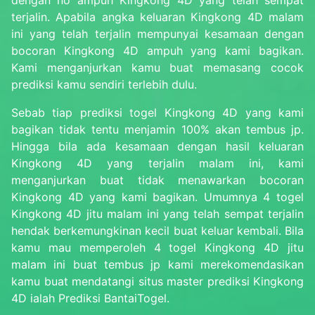
dengan no ampuh Kingkong 4D yang telah sempat
terjalin. Apabila angka keluaran Kingkong 4D malam
ini yang telah terjalin mempunyai kesamaan dengan
bocoran Kingkong 4D ampuh yang kami bagikan.
Kami menganjurkan kamu buat memasang cocok
prediksi kamu sendiri terlebih dulu.
Sebab tiap prediksi togel Kingkong 4D yang kami
bagikan tidak tentu menjamin 100% akan tembus jp.
Hingga bila ada kesamaan dengan hasil keluaran
Kingkong 4D yang terjalin malam ini, kami
menganjurkan buat tidak menawarkan bocoran
Kingkong 4D yang kami bagikan. Umumnya 4 togel
Kingkong 4D jitu malam ini yang telah sempat terjalin
hendak berkemungkinan kecil buat keluar kembali. Bila
kamu mau memperoleh 4 togel Kingkong 4D jitu
malam ini buat tembus jp kami merekomendasikan
kamu buat mendatangi situs master prediksi Kingkong
4D ialah Prediksi BantaiTogel.