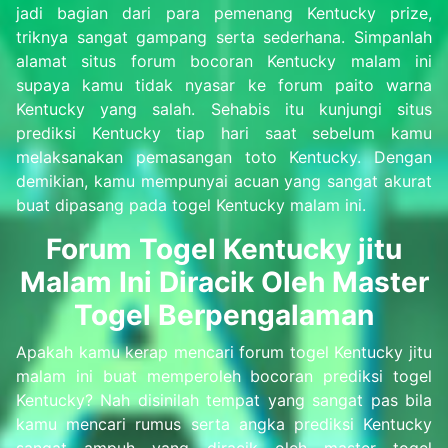
jadi bagian dari para pemenang Kentucky prize,
triknya sangat gampang serta sederhana. Simpanlah
alamat situs forum bocoran Kentucky malam ini
supaya kamu tidak nyasar ke forum paito warna
Kentucky yang salah. Sehabis itu kunjungi situs
prediksi Kentucky tiap hari saat sebelum kamu
melaksanakan pemasangan toto Kentucky. Dengan
demikian, kamu mempunyai acuan yang sangat akurat
buat dipasang pada togel Kentucky malam ini.
Forum Togel Kentucky jitu
Malam Ini Diracik Oleh Master
Togel Berpengalaman
Apakah kamu kerap mencari forum togel Kentucky jitu
malam ini buat memperoleh bocoran prediksi togel
Kentucky? Nah disinilah tempat yang sangat pas bila
kamu mencari rumus serta angka prediksi Kentucky