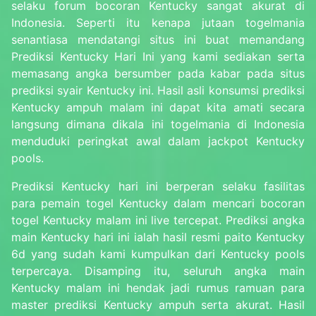
selaku forum bocoran Kentucky sangat akurat di
Indonesia. Seperti itu kenapa jutaan togelmania
senantiasa mendatangi situs ini buat memandang
Prediksi Kentucky Hari Ini yang kami sediakan serta
memasang angka bersumber pada kabar pada situs
prediksi syair Kentucky ini. Hasil asli konsumsi prediksi
Kentucky ampuh malam ini dapat kita amati secara
langsung dimana dikala ini togelmania di Indonesia
menduduki peringkat awal dalam jackpot Kentucky
pools.
Prediksi Kentucky hari ini berperan selaku fasilitas
para pemain togel Kentucky dalam mencari bocoran
togel Kentucky malam ini live tercepat. Prediksi angka
main Kentucky hari ini ialah hasil resmi paito Kentucky
6d yang sudah kami kumpulkan dari Kentucky pools
terpercaya. Disamping itu, seluruh angka main
Kentucky malam ini hendak jadi rumus ramuan para
master prediksi Kentucky ampuh serta akurat. Hasil