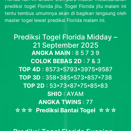
prediksi togel Florida jitu. Togel Florida jitu malam ini
tentu tembus umumnya akan di bagikan langsung oleh
master togel lewat prediksi Florida malam ini.
Prediksi Togel Florida Midday –
21 September 2025
ANGKA MAIN
:
8 5 7 3 9
COLOK BEBAS 2D
:
7 & 3
TOP 4D
:
8573*5793*3975*9587
TOP 3D
:
358*385*573*857*738
TOP 2D
:
53*73*87*75*85*83
SHIO
:
AYAM
ANGKA TWINS
:
77
☆☆☆
Prediksi Bantai Togel
☆☆☆