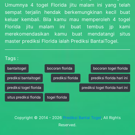
Umumnya 4 togel Florida jitu malam ini yang telah
sempat terjalin hendak berkemungkinan kecil buat
keluar kembali. Bila kamu mau memperoleh 4 togel
Florida jitu malam ini buat tembus jp kami
merekomendasikan kamu buat mendatangi situs
master prediksi Florida ialah Prediksi BantaiTogel.
Tags :
bantaitogel
bocoran florida
bocoran togel florida
prediksi bantaitogel
prediksi florida
prediksi florida hari ini
prediksi togel florida
prediksi togel florida hari ini
situs prediksi florida
togel florida
Copyright © 2014 - 2026
Prediksi Bantai Togel
, All Rights
Reserved.