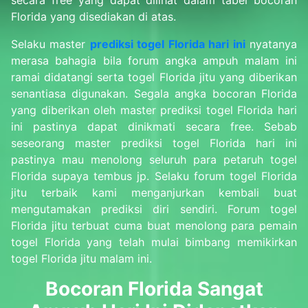
secara free yang dapat dilihat dalam tabel bocoran
Florida yang disediakan di atas.
Selaku master
prediksi togel Florida hari ini
nyatanya
merasa bahagia bila forum angka ampuh malam ini
ramai didatangi serta togel Florida jitu yang diberikan
senantiasa digunakan. Segala angka bocoran Florida
yang diberikan oleh master prediksi togel Florida hari
ini pastinya dapat dinikmati secara free. Sebab
seseorang master prediksi togel Florida hari ini
pastinya mau menolong seluruh para petaruh togel
Florida supaya tembus jp. Selaku forum togel Florida
jitu terbaik kami menganjurkan kembali buat
mengutamakan prediksi diri sendiri. Forum togel
Florida jitu terbuat cuma buat menolong para pemain
togel Florida yang telah mulai bimbang memikirkan
togel Florida jitu malam ini.
Bocoran Florida Sangat