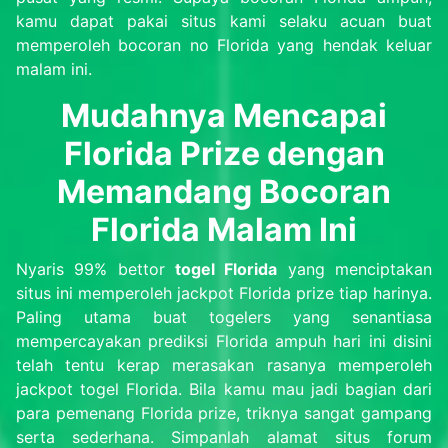
kamu dapat pakai situs kami selaku acuan buat
memperoleh bocoran no Florida yang hendak keluar
malam ini.
Mudahnya Mencapai
Florida Prize dengan
Memandang Bocoran
Florida Malam Ini
Nyaris 99% bettor
togel Florida
yang menciptakan
situs ini memperoleh jackpot Florida prize tiap harinya.
Paling utama buat togelers yang senantiasa
mempercayakan prediksi Florida ampuh hari ini disini
telah tentu kerap merasakan rasanya memperoleh
jackpot togel Florida. Bila kamu mau jadi bagian dari
para pemenang Florida prize, triknya sangat gampang
serta sederhana. Simpanlah alamat situs forum