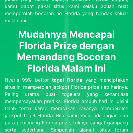
kamu dapat pakai situs kami selaku acuan buat
memperoleh bocoran no Florida yang hendak keluar
malam ini.
Mudahnya Mencapai
Florida Prize dengan
Memandang Bocoran
Florida Malam Ini
Nyaris 99% bettor
togel Florida
yang menciptakan
situs ini memperoleh jackpot Florida prize tiap harinya.
Paling utama buat togelers yang senantiasa
mempercayakan prediksi Florida ampuh hari ini disini
telah tentu kerap merasakan rasanya memperoleh
jackpot togel Florida. Bila kamu mau jadi bagian dari
para pemenang Florida prize, triknya sangat gampang
serta sederhana. Simpanlah alamat situs forum