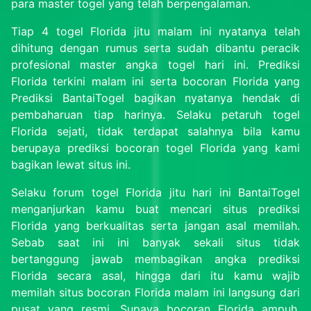
para master togel yang telah berpengalaman.
Tiap 4 togel Florida jitu malam ini nyatanya telah
dihitung dengan rumus serta sudah dibantu peracik
profesional master angka togel hari ini. Prediksi
Florida terkini malam ini serta bocoran Florida yang
Prediksi BantaiTogel bagikan nyatanya hendak di
pembaharuan tiap harinya. Selaku petaruh togel
Florida sejati, tidak terdapat salahnya bila kamu
berupaya prediksi bocoran togel Florida yang kami
bagikan lewat situs ini.
Selaku forum togel Florida jitu hari ini BantaiTogel
menganjurkan kamu buat mencari situs prediksi
Florida yang berkualitas serta jangan asal memilah.
Sebab saat ini ini banyak sekali situs tidak
bertanggung jawab membagikan angka prediksi
Florida secara asal, hingga dari itu kamu wajib
memilah situs bocoran Florida malam ini langsung dari
pusat yang resmi. Supaya bocoran Florida ampuh,