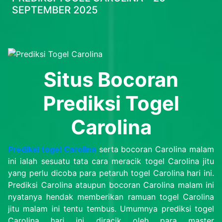
SEPTEMBER 2025
Situs Bocoran
Prediksi Togel
Carolina
Prediksi togel Carolina
serta bocoran Carolina malam
ini ialah sesuatu tata cara meracik togel Carolina jitu
yang perlu dicoba para petaruh togel Carolina hari ini.
Prediksi Carolina ataupun bocoran Carolina malam ini
nyatanya hendak memberikan ramuan togel Carolina
jitu malam ini tentu tembus. Umumnya prediksi togel
Carolina hari ini diracik oleh para master