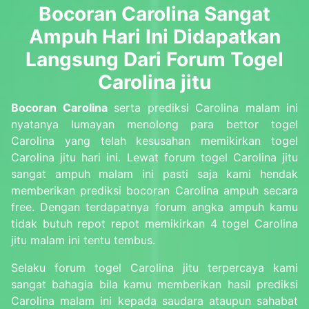
Bocoran Carolina Sangat
Ampuh Hari Ini Didapatkan
Langsung Dari Forum Togel
Carolina jitu
Bocoran Carolina
serta prediksi Carolina malam ini
nyatanya lumayan menolong para bettor togel
Carolina yang telah kesusahan memikirkan togel
Carolina jitu hari ini. Lewat forum togel Carolina jitu
sangat ampuh malam ini pasti saja kami hendak
memberikan prediksi bocoran Carolina ampuh secara
free. Dengan terdapatnya forum angka ampuh kamu
tidak butuh repot repot memikirkan 4 togel Carolina
jitu malam ini tentu tembus.
Selaku forum togel Carolina jitu terpercaya kami
sangat bahagia bila kamu memberikan hasil prediksi
Carolina malam ini kepada saudara ataupun sahabat