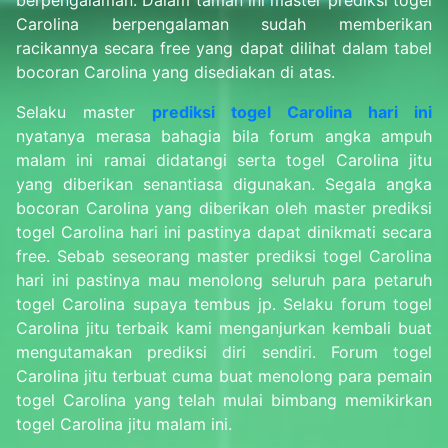
berpengalaman. Dalam taman ini master prediksi togel
Carolina berpengalaman sudah memberikan
racikannya secara free yang dapat dilihat dalam tabel
bocoran Carolina yang disediakan di atas.
Selaku master
prediksi togel Carolina hari ini
nyatanya merasa bahagia bila forum angka ampuh
malam ini ramai didatangi serta togel Carolina jitu
yang diberikan senantiasa digunakan. Segala angka
bocoran Carolina yang diberikan oleh master prediksi
togel Carolina hari ini pastinya dapat dinikmati secara
free. Sebab seseorang master prediksi togel Carolina
hari ini pastinya mau menolong seluruh para petaruh
togel Carolina supaya tembus jp. Selaku forum togel
Carolina jitu terbaik kami menganjurkan kembali buat
mengutamakan prediksi diri sendiri. Forum togel
Carolina jitu terbuat cuma buat menolong para pemain
togel Carolina yang telah mulai bimbang memikirkan
togel Carolina jitu malam ini.