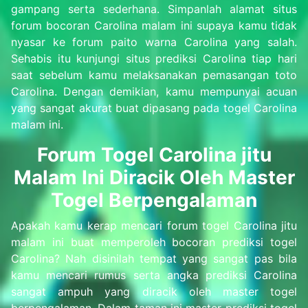
gampang serta sederhana. Simpanlah alamat situs
forum bocoran Carolina malam ini supaya kamu tidak
nyasar ke forum paito warna Carolina yang salah.
Sehabis itu kunjungi situs prediksi Carolina tiap hari
saat sebelum kamu melaksanakan pemasangan toto
Carolina. Dengan demikian, kamu mempunyai acuan
yang sangat akurat buat dipasang pada togel Carolina
malam ini.
Forum Togel Carolina jitu
Malam Ini Diracik Oleh Master
Togel Berpengalaman
Apakah kamu kerap mencari forum togel Carolina jitu
malam ini buat memperoleh bocoran prediksi togel
Carolina? Nah disinilah tempat yang sangat pas bila
kamu mencari rumus serta angka prediksi Carolina
sangat ampuh yang diracik oleh master togel