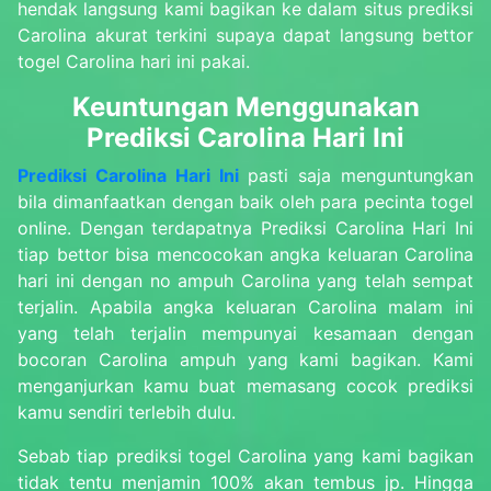
hendak langsung kami bagikan ke dalam situs prediksi
Carolina akurat terkini supaya dapat langsung bettor
togel Carolina hari ini pakai.
Keuntungan Menggunakan
Prediksi Carolina Hari Ini
Prediksi Carolina Hari Ini
pasti saja menguntungkan
bila dimanfaatkan dengan baik oleh para pecinta togel
online. Dengan terdapatnya Prediksi Carolina Hari Ini
tiap bettor bisa mencocokan angka keluaran Carolina
hari ini dengan no ampuh Carolina yang telah sempat
terjalin. Apabila angka keluaran Carolina malam ini
yang telah terjalin mempunyai kesamaan dengan
bocoran Carolina ampuh yang kami bagikan. Kami
menganjurkan kamu buat memasang cocok prediksi
kamu sendiri terlebih dulu.
Sebab tiap prediksi togel Carolina yang kami bagikan
tidak tentu menjamin 100% akan tembus jp. Hingga