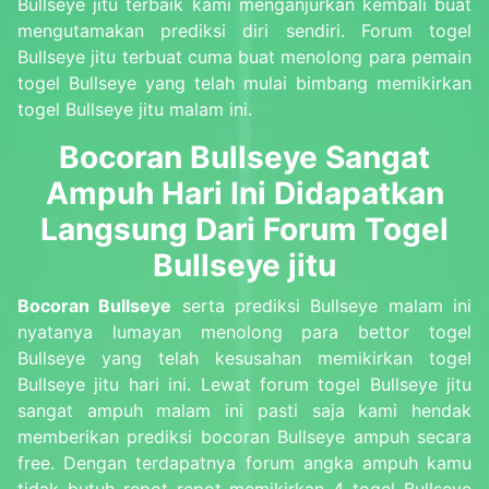
Bullseye jitu terbaik kami menganjurkan kembali buat
mengutamakan prediksi diri sendiri. Forum togel
Bullseye jitu terbuat cuma buat menolong para pemain
togel Bullseye yang telah mulai bimbang memikirkan
togel Bullseye jitu malam ini.
Bocoran Bullseye Sangat
Ampuh Hari Ini Didapatkan
Langsung Dari Forum Togel
Bullseye jitu
Bocoran Bullseye
serta prediksi Bullseye malam ini
nyatanya lumayan menolong para bettor togel
Bullseye yang telah kesusahan memikirkan togel
Bullseye jitu hari ini. Lewat forum togel Bullseye jitu
sangat ampuh malam ini pasti saja kami hendak
memberikan prediksi bocoran Bullseye ampuh secara
free. Dengan terdapatnya forum angka ampuh kamu