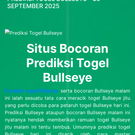
SEPTEMBER 2025
Situs Bocoran
Prediksi Togel
Bullseye
Prediksi togel Bullseye
serta bocoran Bullseye malam
ini ialah sesuatu tata cara meracik togel Bullseye jitu
yang perlu dicoba para petaruh togel Bullseye hari ini.
Prediksi Bullseye ataupun bocoran Bullseye malam ini
nyatanya hendak memberikan ramuan togel Bullseye
jitu malam ini tentu tembus. Umumnya prediksi togel
Bullseye hari ini diracik oleh para master