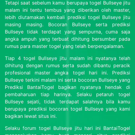
Tetapi saat sebelum kamu berupaya togel Bullseye jitu
malam ini tentu tembus yang diberikan oleh master,
lebih diutamakan kembali prediksi togel Bullseye jitu
masing masing. Bocoran Bullseye serta prediksi
Bullseye tidak terdapat yang sempurna, cuma saja
angka ampuh yang terbuat dihitung bersumber pada
rumus para master togel yang telah berpengalaman.
Tiap 4 togel Bullseye jitu malam ini nyatanya telah
dihitung dengan rumus serta sudah dibantu peracik
profesional master angka togel hari ini. Prediksi
Bullseye terkini malam ini serta bocoran Bullseye yang
Prediksi BantaiTogel bagikan nyatanya hendak di
pembaharuan tiap harinya. Selaku petaruh togel
Bullseye sejati, tidak terdapat salahnya bila kamu
berupaya prediksi bocoran togel Bullseye yang kami
bagikan lewat situs ini.
Selaku forum togel Bullseye jitu hari ini BantaiTogel