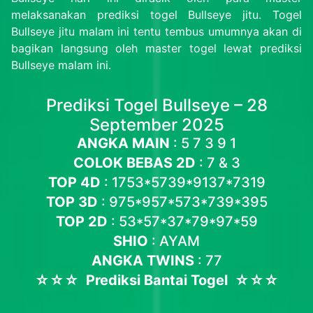
melaksanakan prediksi togel Bullseye jitu. Togel
Bullseye jitu malam ini tentu tembus umumnya akan di
bagikan langsung oleh master togel lewat prediksi
Bullseye malam ini.
Prediksi Togel Bullseye – 28
September 2025
ANGKA MAIN
:
5 7 3 9 1
COLOK BEBAS 2D
:
7 & 3
TOP 4D
:
1753*5739*9137*7319
TOP 3D
:
975*957*573*739*395
TOP 2D
:
53*57*37*79*97*59
SHIO
:
AYAM
ANGKA TWINS
:
77
☆☆☆
Prediksi Bantai Togel
☆☆☆