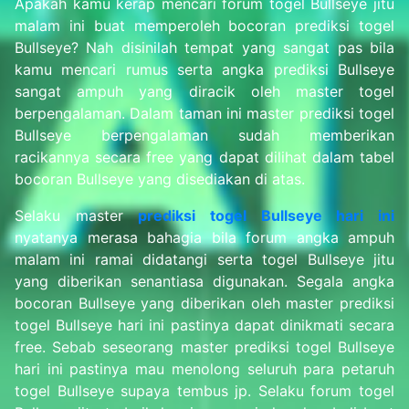
Apakah kamu kerap mencari forum togel Bullseye jitu
malam ini buat memperoleh bocoran prediksi togel
Bullseye? Nah disinilah tempat yang sangat pas bila
kamu mencari rumus serta angka prediksi Bullseye
sangat ampuh yang diracik oleh master togel
berpengalaman. Dalam taman ini master prediksi togel
Bullseye berpengalaman sudah memberikan
racikannya secara free yang dapat dilihat dalam tabel
bocoran Bullseye yang disediakan di atas.
Selaku master
prediksi togel Bullseye hari ini
nyatanya merasa bahagia bila forum angka ampuh
malam ini ramai didatangi serta togel Bullseye jitu
yang diberikan senantiasa digunakan. Segala angka
bocoran Bullseye yang diberikan oleh master prediksi
togel Bullseye hari ini pastinya dapat dinikmati secara
free. Sebab seseorang master prediksi togel Bullseye
hari ini pastinya mau menolong seluruh para petaruh
togel Bullseye supaya tembus jp. Selaku forum togel