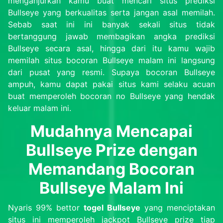
menganjurkan kamu buat mencari situs prediksi
Bullseye yang berkualitas serta jangan asal memilah.
Sebab saat ini ini banyak sekali situs tidak
bertanggung jawab membagikan angka prediksi
Bullseye secara asal, hingga dari itu kamu wajib
memilah situs bocoran Bullseye malam ini langsung
dari pusat yang resmi. Supaya bocoran Bullseye
ampuh, kamu dapat pakai situs kami selaku acuan
buat memperoleh bocoran no Bullseye yang hendak
keluar malam ini.
Mudahnya Mencapai
Bullseye Prize dengan
Memandang Bocoran
Bullseye Malam Ini
Nyaris 99% bettor
togel Bullseye
yang menciptakan
situs ini memperoleh jackpot Bullseye prize tiap