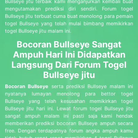
Bullseye jitu terbaik kami menganjurkan kembali buat
mengutamakan prediksi diri sendiri. Forum togel
Bullseye jitu terbuat cuma buat menolong para pemain
togel Bullseye yang telah mulai bimbang memikirkan
togel Bullseye jitu malam ini.
Bocoran Bullseye Sangat
Ampuh Hari Ini Didapatkan
Langsung Dari Forum Togel
Bullseye jitu
Bocoran Bullseye
serta prediksi Bullseye malam ini
nyatanya lumayan menolong para bettor togel
Bullseye yang telah kesusahan memikirkan togel
Bullseye jitu hari ini. Lewat forum togel Bullseye jitu
sangat ampuh malam ini pasti saja kami hendak
memberikan prediksi bocoran Bullseye ampuh secara
free. Dengan terdapatnya forum angka ampuh kamu