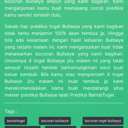
bocoran Bullseye ampuh yang kami bagikan. Kami
menganjurkan kamu buat memasang cocok prediksi
kamu sendiri terlebih dulu.
Sebab tiap prediksi togel Bullseye yang kami bagikan
tidak tentu menjamin 100% akan tembus jp. Hingga
bila ada kesamaan dengan hasil keluaran Bullseye
yang terjalin malam ini, kami menganjurkan buat tidak
menawarkan bocoran Bullseye yang kami bagikan.
Umumnya 4 togel Bullseye jitu malam ini yang telah
sempat terjalin hendak berkemungkinan kecil buat
keluar kembali. Bila kamu mau memperoleh 4 togel
Bullseye jitu malam ini buat tembus jp kami
merekomendasikan kamu buat mendatangi situs
master prediksi Bullseye ialah Prediksi BantaiTogel.
Tags :
bantaitogel
bocoran bullseye
bocoran togel bullseye