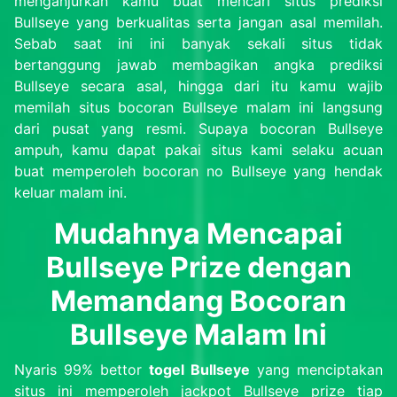
menganjurkan kamu buat mencari situs prediksi
Bullseye yang berkualitas serta jangan asal memilah.
Sebab saat ini ini banyak sekali situs tidak
bertanggung jawab membagikan angka prediksi
Bullseye secara asal, hingga dari itu kamu wajib
memilah situs bocoran Bullseye malam ini langsung
dari pusat yang resmi. Supaya bocoran Bullseye
ampuh, kamu dapat pakai situs kami selaku acuan
buat memperoleh bocoran no Bullseye yang hendak
keluar malam ini.
Mudahnya Mencapai
Bullseye Prize dengan
Memandang Bocoran
Bullseye Malam Ini
Nyaris 99% bettor
togel Bullseye
yang menciptakan
situs ini memperoleh jackpot Bullseye prize tiap