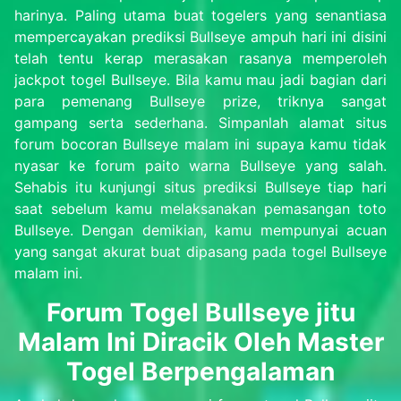
harinya. Paling utama buat togelers yang senantiasa
mempercayakan prediksi Bullseye ampuh hari ini disini
telah tentu kerap merasakan rasanya memperoleh
jackpot togel Bullseye. Bila kamu mau jadi bagian dari
para pemenang Bullseye prize, triknya sangat
gampang serta sederhana. Simpanlah alamat situs
forum bocoran Bullseye malam ini supaya kamu tidak
nyasar ke forum paito warna Bullseye yang salah.
Sehabis itu kunjungi situs prediksi Bullseye tiap hari
saat sebelum kamu melaksanakan pemasangan toto
Bullseye. Dengan demikian, kamu mempunyai acuan
yang sangat akurat buat dipasang pada togel Bullseye
malam ini.
Forum Togel Bullseye jitu
Malam Ini Diracik Oleh Master
Togel Berpengalaman