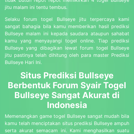
tidak butuh repot repot memikirkan 4 togel Bullseye
jitu malam ini tentu tembus.
Selaku forum togel Bullseye jitu terpercaya kami
sangat bahagia bila kamu memberikan hasil prediksi
Bullseye malam ini kepada saudara ataupun sahabat
kamu yang menyayangi togel online. Tiap prediksi
Bullseye yang dibagikan lewat forum togel Bullseye
jitu pastinya telah dihitung oleh para master Prediksi
Bullseye Hari Ini.
Situs Prediksi Bullseye
Berbentuk Forum Syair Togel
Bullseye Sangat Akurat di
Indonesia
Memenangkan game togel Bullseye sangat mudah bila
kamu telah menciptakan situs prediksi Bullseye ampuh
serta akurat semacam ini. Kami menghasilkan suatu