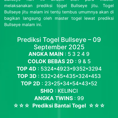
melaksanakan prediksi togel Bullseye jitu. Togel
Bullseye jitu malam ini tentu tembus umumnya akan di
bagikan langsung oleh master togel lewat prediksi
Bullseye malam ini.
Prediksi Togel Bullseye – 09
September 2025
ANGKA MAIN
:
5 3 2 4 9
COLOK BEBAS 2D
:
9 & 5
TOP 4D
:
5324*4923*9352*3294
TOP 3D
:
532*245*435*324*453
TOP 2D
:
23*25*34*54*43*52
SHIO
:
KELINCI
ANGKA TWINS
:
99
☆☆☆
Prediksi Bantai Togel
☆☆☆